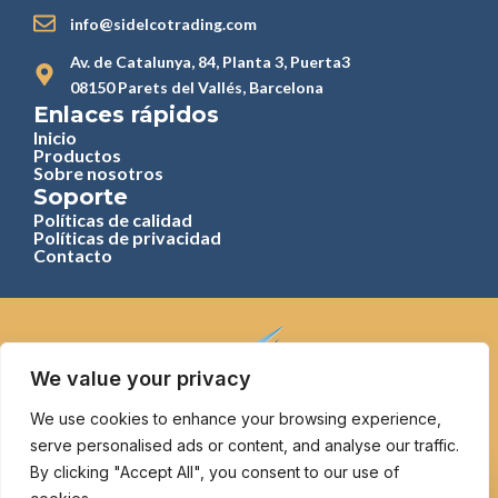
info@sidelcotrading.com
Av. de Catalunya, 84, Planta 3, Puerta3
08150 Parets del Vallés, Barcelona
Enlaces rápidos
Inicio
Productos
Sobre nosotros
Soporte
Políticas de calidad
Políticas de privacidad
Contacto
We value your privacy
We use cookies to enhance your browsing experience,
serve personalised ads or content, and analyse our traffic.
©
Copyright 2025 – Sidelco Trading / Maquinaria y
suministros para las industrias de los trefilados metálicos del
By clicking "Accept All", you consent to our use of
He sido informado y acepto la
cláusula de protección de
cable y del tubo / Desarrollado por Adue